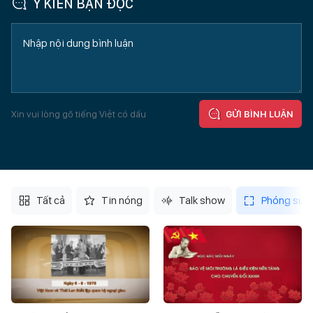
Ý KIẾN BẠN ĐỌC
Xin vui lòng gõ tiếng Việt có dấu
GỬI BÌNH LUẬN
Tất cả
Tin nóng
Talk show
Phóng sự