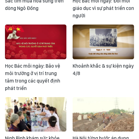
Sắc tím mùa hoa súng trên
Học Bác mỗi ngày: Đổi mới
dòng Ngô Đồng
giáo dục vì sự phát triển con
người
Học Bác mỗi ngày: Bảo vệ
Khoảnh khắc & sự kiện ngày
môi trường ở vị trí trung
4/8
tâm trong các quyết định
phát triển
Ninh Bình khám sức khỏe
Hà Nội từng bước áp dụng