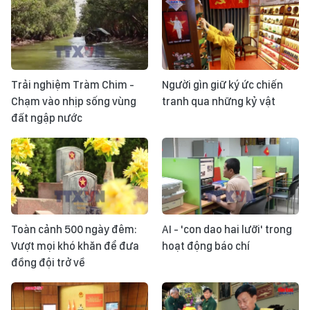
Trải nghiệm Tràm Chim -
Người gìn giữ ký ức chiến
Chạm vào nhịp sống vùng
tranh qua những kỷ vật
đất ngập nước
Toàn cảnh 500 ngày đêm:
AI - 'con dao hai lưỡi' trong
Vượt mọi khó khăn để đưa
hoạt động báo chí
đồng đội trở về