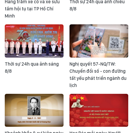
Hàng trăm xe cổ và xe sưu
Thời sự 24h qua ảnh chiều
tầm hội tụ tại TP Hồ Chí
8/8
Minh
Thời sự 24h qua ảnh sáng
Nghị quyết 57-NQ/TW:
8/8
Chuyển đổi số - con đường
tất yếu phát triển ngành du
lịch