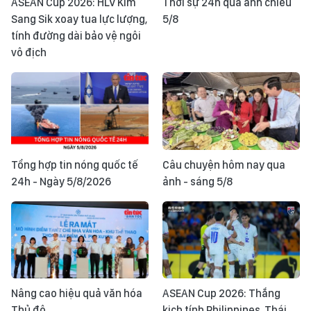
ASEAN Cup 2026: HLV Kim
Thời sự 24h qua ảnh chiều
Sang Sik xoay tua lực lượng,
5/8
tính đường dài bảo vệ ngôi
vô địch
Tổng hợp tin nóng quốc tế
Câu chuyện hôm nay qua
24h - Ngày 5/8/2026
ảnh - sáng 5/8
Nâng cao hiệu quả văn hóa
ASEAN Cup 2026: Thắng
Thủ đô
kịch tính Philippines, Thái