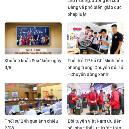
chủ trương, đường lối của
Đảng về phổ biến, giáo dục
pháp luật
Khoảnh khắc & sự kiện ngày
Tuổi trẻ TP Hồ Chí Minh tiên
3/8
phong trong 'Chuyển đổi số
- Chuyển động xanh'
Thời sự 24h qua ảnh chiều
Đội tuyển Việt Nam ưu tiên
2/08
hồi phục thể lực trước trận