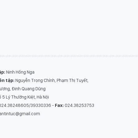
ập:
Ninh Hồng Nga
ên tập:
Nguyễn Trọng Chính
,
Phạm Thị Tuyết
,
Hương
,
Đinh Quang Dũng
 5 Lý Thường Kiệt, Hà Nội
24.38248605/39330336 -
Fax:
024.38253753
antintuc@gmail.com