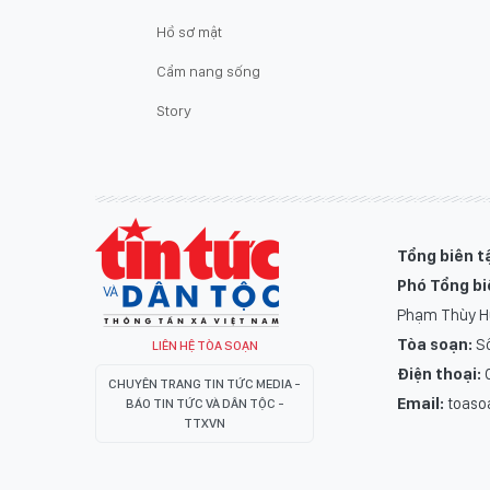
Hồ sơ mật
Cẩm nang sống
Story
Tổng biên t
Phó Tổng bi
Phạm Thùy 
Tòa soạn:
Số
LIÊN HỆ TÒA SOẠN
Điện thoại:
0
CHUYÊN TRANG TIN TỨC MEDIA -
Email:
toaso
BÁO TIN TỨC VÀ DÂN TỘC -
TTXVN