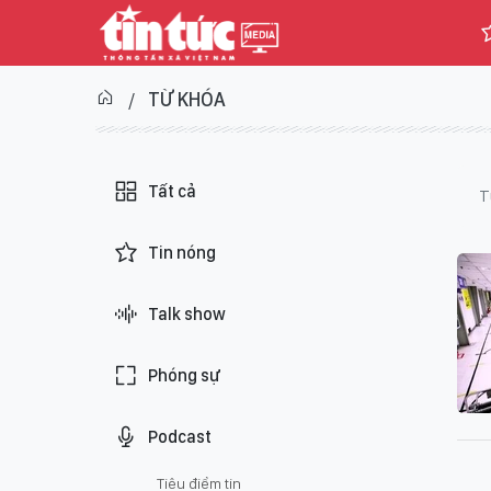
TỪ KHÓA
Tất cả
T
Tin nóng
Talk show
Phóng sự
Podcast
Tiêu điểm tin