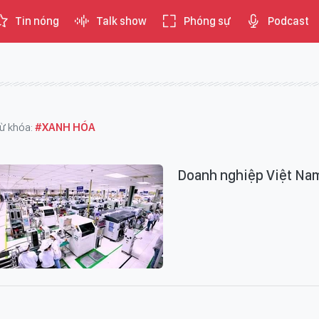
Tin nóng
Talk show
Phóng sự
Podcast
ừ khóa:
#XANH HÓA
Doanh nghiệp Việt Nam 