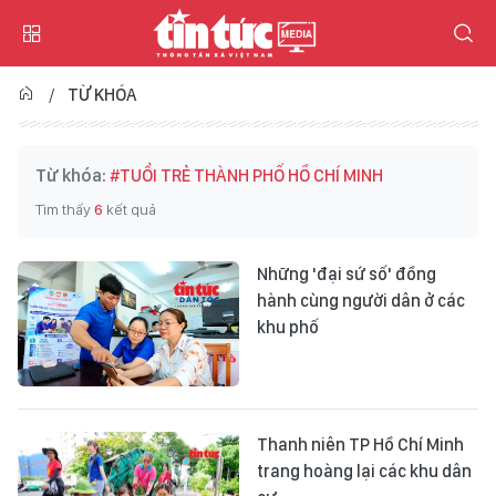
TỪ KHÓA
Từ khóa:
#TUỔI TRẺ THÀNH PHỐ HỒ CHÍ MINH
Tìm thấy
6
kết quả
Những 'đại sứ số' đồng
hành cùng người dân ở các
khu phố
Thanh niên TP Hồ Chí Minh
trang hoàng lại các khu dân