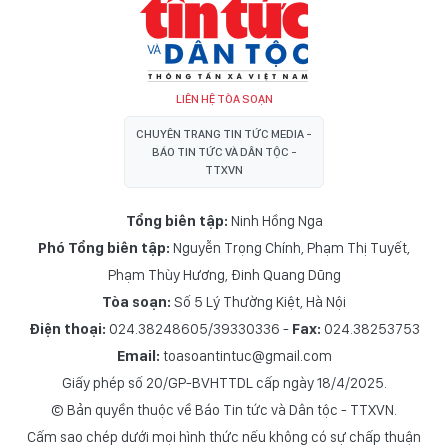
LIÊN HỆ TÒA SOẠN
CHUYÊN TRANG TIN TỨC MEDIA -
BÁO TIN TỨC VÀ DÂN TỘC -
TTXVN
Tổng biên tập:
Ninh Hồng Nga
Phó Tổng biên tập:
Nguyễn Trọng Chính
,
Phạm Thị Tuyết
,
Phạm Thùy Hương
,
Đinh Quang Dũng
Tòa soạn:
Số 5 Lý Thường Kiệt, Hà Nội
Điện thoại:
024.38248605/39330336 -
Fax:
024.38253753
Email:
toasoantintuc@gmail.com
Giấy phép số 20/GP-BVHTTDL cấp ngày 18/4/2025.
© Bản quyền thuộc về Báo Tin tức và Dân tộc - TTXVN.
Cấm sao chép dưới mọi hình thức nếu không có sự chấp thuận