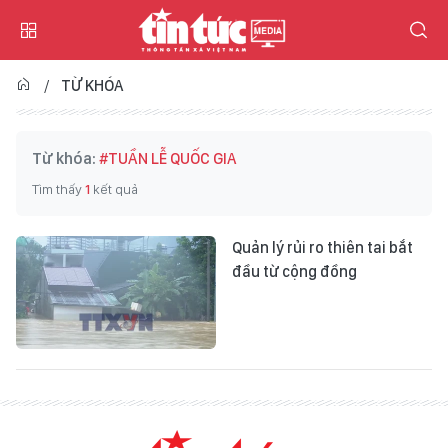
TỪ KHÓA
Từ khóa:
#TUẦN LỄ QUỐC GIA
Tìm thấy
1
kết quả
Quản lý rủi ro thiên tai bắt
đầu từ cộng đồng