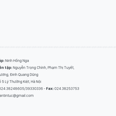
ập:
Ninh Hồng Nga
ên tập:
Nguyễn Trọng Chính
,
Phạm Thị Tuyết
,
Hương
,
Đinh Quang Dũng
 5 Lý Thường Kiệt, Hà Nội
24.38248605/39330336 -
Fax:
024.38253753
antintuc@gmail.com