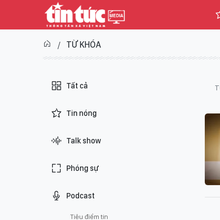
TỪ KHÓA
Tất cả
T
Tin nóng
Talk show
Phóng sự
Podcast
Tiêu điểm tin