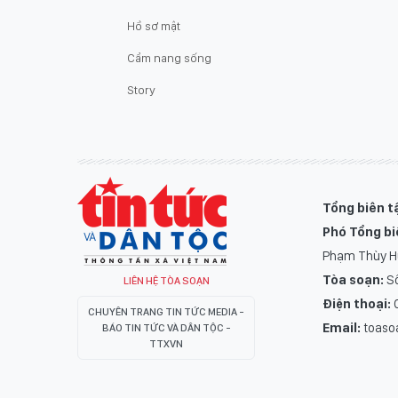
Hồ sơ mật
Cẩm nang sống
Story
Tổng biên t
Phó Tổng bi
Phạm Thùy 
Tòa soạn:
Số
LIÊN HỆ TÒA SOẠN
Điện thoại:
0
CHUYÊN TRANG TIN TỨC MEDIA -
Email:
toaso
BÁO TIN TỨC VÀ DÂN TỘC -
TTXVN