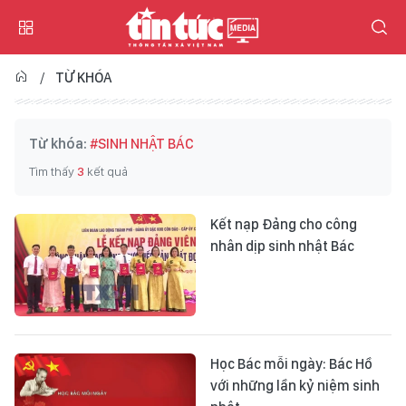
TỪ KHÓA
Từ khóa:
#SINH NHẬT BÁC
Tìm thấy
3
kết quả
Kết nạp Đảng cho công
nhân dịp sinh nhật Bác
Học Bác mỗi ngày: Bác Hồ
với những lần kỷ niệm sinh