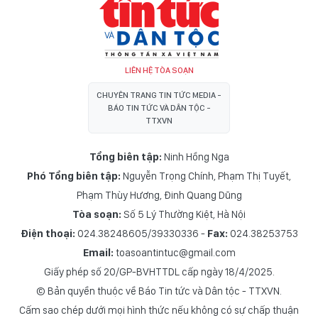
LIÊN HỆ TÒA SOẠN
CHUYÊN TRANG TIN TỨC MEDIA -
BÁO TIN TỨC VÀ DÂN TỘC -
TTXVN
Tổng biên tập:
Ninh Hồng Nga
Phó Tổng biên tập:
Nguyễn Trọng Chính
,
Phạm Thị Tuyết
,
Phạm Thùy Hương
,
Đinh Quang Dũng
Tòa soạn:
Số 5 Lý Thường Kiệt, Hà Nội
Điện thoại:
024.38248605/39330336 -
Fax:
024.38253753
Email:
toasoantintuc@gmail.com
Giấy phép số 20/GP-BVHTTDL cấp ngày 18/4/2025.
© Bản quyền thuộc về Báo Tin tức và Dân tộc - TTXVN.
Cấm sao chép dưới mọi hình thức nếu không có sự chấp thuận