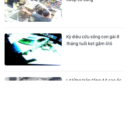
Kỳ diệu cứu sống con gái 8
tháng tuổi kẹt gầm ôtô
Lơ lửng trên tầng 44 cao ốc
Tòa nhà 11 tầng thành ‘mây