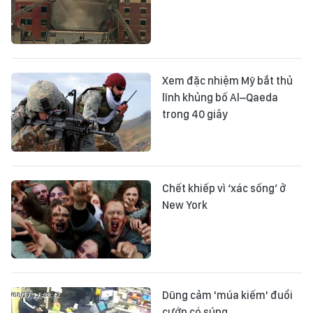
Xem đặc nhiệm Mỹ bắt thủ
lĩnh khủng bố Al–Qaeda
trong 40 giây
Chết khiếp vì ‘xác sống’ ở
New York
Dũng cảm 'múa kiếm' đuổi
cướp có súng