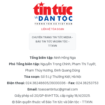
LIÊN HỆ TÒA SOẠN
CHUYÊN TRANG TIN TỨC MEDIA -
BÁO TIN TỨC VÀ DÂN TỘC -
TTXVN
Tổng biên tập:
Ninh Hồng Nga
Phó Tổng biên tập:
Nguyễn Trọng Chính
,
Phạm Thị Tuyết
,
Phạm Thùy Hương
,
Đinh Quang Dũng
Tòa soạn:
Số 5 Lý Thường Kiệt, Hà Nội
Điện thoại:
024.38248605/39330336 -
Fax:
024.38253753
Email:
toasoantintuc@gmail.com
Giấy phép số 20/GP-BVHTTDL cấp ngày 18/4/2025.
© Bản quyền thuộc về Báo Tin tức và Dân tộc - TTXVN.