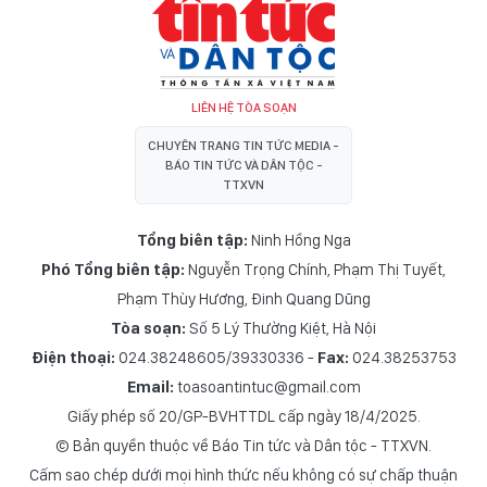
LIÊN HỆ TÒA SOẠN
CHUYÊN TRANG TIN TỨC MEDIA -
BÁO TIN TỨC VÀ DÂN TỘC -
TTXVN
Tổng biên tập:
Ninh Hồng Nga
Phó Tổng biên tập:
Nguyễn Trọng Chính
,
Phạm Thị Tuyết
,
Phạm Thùy Hương
,
Đinh Quang Dũng
Tòa soạn:
Số 5 Lý Thường Kiệt, Hà Nội
Điện thoại:
024.38248605/39330336 -
Fax:
024.38253753
Email:
toasoantintuc@gmail.com
Giấy phép số 20/GP-BVHTTDL cấp ngày 18/4/2025.
© Bản quyền thuộc về Báo Tin tức và Dân tộc - TTXVN.
Cấm sao chép dưới mọi hình thức nếu không có sự chấp thuận