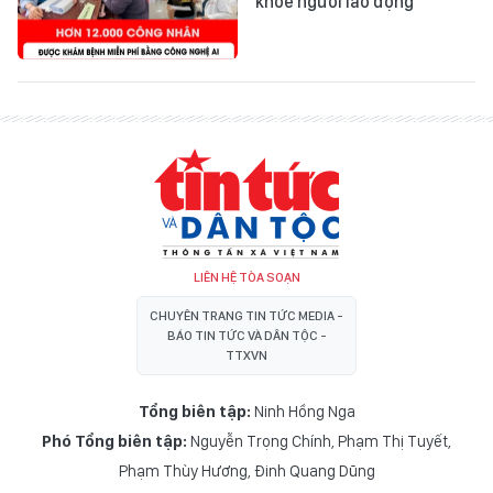
khỏe người lao động
LIÊN HỆ TÒA SOẠN
CHUYÊN TRANG TIN TỨC MEDIA -
BÁO TIN TỨC VÀ DÂN TỘC -
TTXVN
Tổng biên tập:
Ninh Hồng Nga
Phó Tổng biên tập:
Nguyễn Trọng Chính
,
Phạm Thị Tuyết
,
Phạm Thùy Hương
,
Đinh Quang Dũng