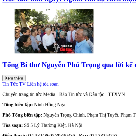
Tổng Bí thư Nguyễn Phú Trọng qua lời kể
Xem thêm
Tin Tức TV
Liên hệ tòa soạn
Chuyên trang tin tức Media - Báo Tin tức và Dân tộc - TTXVN
Tổng biên tập:
Ninh Hồng Nga
Phó Tổng biên tập:
Nguyễn Trọng Chính
,
Phạm Thị Tuyết
,
Phạm T
Tòa soạn:
Số 5 Lý Thường Kiệt, Hà Nội
Điện thoại:
024.38248605/39330336 -
Fax:
024.38253753