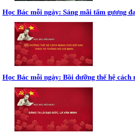
Học Bác mỗi ngày: Sáng mãi tấm gương đ
Học Bác mỗi ngày: Bồi dưỡng thế hệ cách 