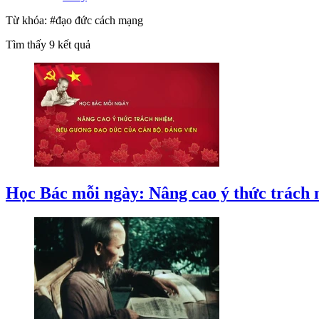
Từ khóa:
#đạo đức cách mạng
Tìm thấy
9
kết quả
Học Bác mỗi ngày: Nâng cao ý thức trách 