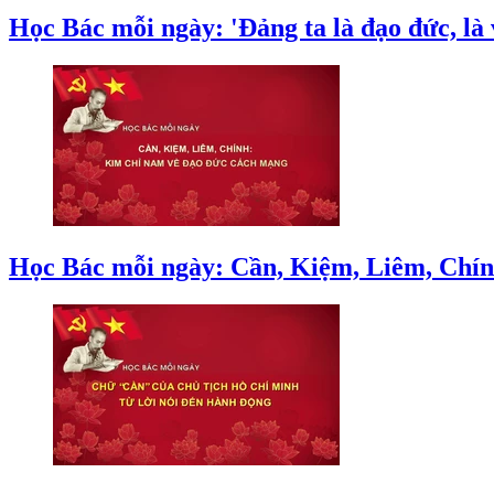
Học Bác mỗi ngày: 'Đảng ta là đạo đức, là
Học Bác mỗi ngày: Cần, Kiệm, Liêm, Chín