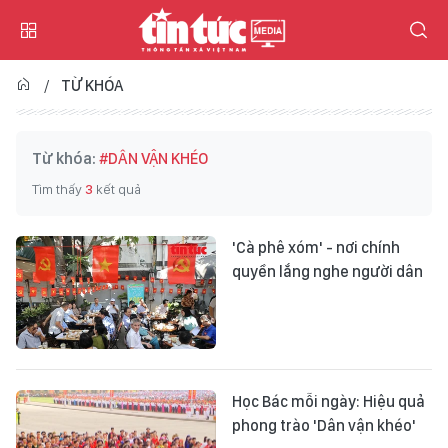
TỪ KHÓA
Từ khóa:
#DÂN VẬN KHÉO
Tìm thấy
3
kết quả
'Cà phê xóm' - nơi chính
quyền lắng nghe người dân
Học Bác mỗi ngày: Hiệu quả
phong trào 'Dân vận khéo'