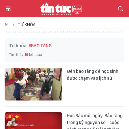
TỪ KHÓA
Từ khóa:
#BẢO TÀNG
Tìm thấy
16
kết quả
Đến bảo tàng để học sinh
được chạm vào lịch sử
Học Bác mỗi ngày: Bảo tàng
trong kỷ nguyên số - cuộc