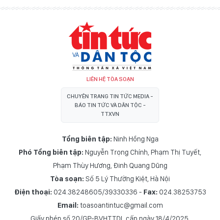
LIÊN HỆ TÒA SOẠN
CHUYÊN TRANG TIN TỨC MEDIA -
BÁO TIN TỨC VÀ DÂN TỘC -
TTXVN
Tổng biên tập:
Ninh Hồng Nga
Phó Tổng biên tập:
Nguyễn Trọng Chính
,
Phạm Thị Tuyết
,
Phạm Thùy Hương
,
Đinh Quang Dũng
Tòa soạn:
Số 5 Lý Thường Kiệt, Hà Nội
Điện thoại:
024.38248605/39330336 -
Fax:
024.38253753
Email:
toasoantintuc@gmail.com
Giấy phép số 20/GP-BVHTTDL cấp ngày 18/4/2025.