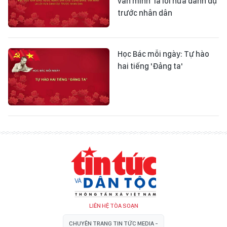
văn minh' là lời hứa danh dự
trước nhân dân
Học Bác mỗi ngày: Tự hào
hai tiếng 'Đảng ta'
LIÊN HỆ TÒA SOẠN
CHUYÊN TRANG TIN TỨC MEDIA -