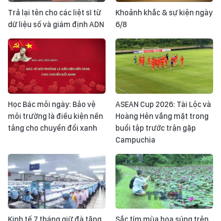
Trả lại tên cho các liệt sĩ từ
Khoảnh khắc & sự kiện ngày
dữ liệu số và giám định ADN
6/8
Học Bác mỗi ngày: Bảo vệ
ASEAN Cup 2026: Tài Lộc và
môi trường là điều kiện nền
Hoàng Hên vắng mặt trong
tảng cho chuyển đổi xanh
buổi tập trước trận gặp
Campuchia
Kinh tế 7 tháng giữ đà tăng
Sắc tím mùa hoa súng trên