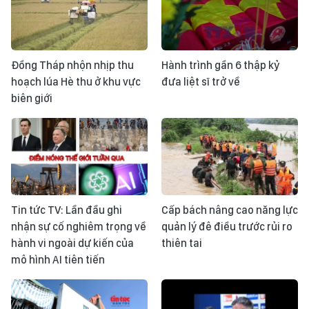
Đồng Tháp nhộn nhịp thu
Hành trình gần 6 thập kỷ
hoạch lúa Hè thu ở khu vực
đưa liệt sĩ trở về
biên giới
Tin tức TV: Lần đầu ghi
Cấp bách nâng cao năng lực
nhận sự cố nghiêm trọng về
quản lý đê điều trước rủi ro
hành vi ngoài dự kiến của
thiên tai
mô hình AI tiên tiến