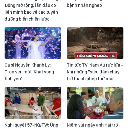
Đông mở rộng; lần đầu có
bệnh nhân nghèo
liên minh bảo vệ các tuyến
đường biển chiến lược
Ca sĩ Nguyễn Khánh Ly:
Tin tức TV: Nam Âu rực lửa -
Trọn vẹn một 'Khát vọng
Khi những "siêu đám cháy"
tình yêu'
trở thành phép thử mới
Nghị quyết 57-NQ/TW: Ứng
Niềm vui ngày anh Hai trở