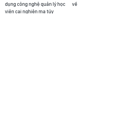
dụng công nghệ quản lý học
về
viên cai nghiện ma túy
Kỳ vọng siết quản lý an toàn
Khoảnh khắc & sự kiện ngày
thực phẩm theo tiêu chuẩn
31/7
mới
Thông điệp lịch sử: Hoàng
Học Bác mỗi ngày: Đổi mới
Thành Thăng Long - Nơi lưu
giáo dục để nâng cao chất