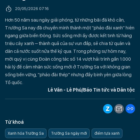
20/05/2026 07:16
Hơn 50 năm sau ngày giải phóng, từ những bãi đá khô cằn,
Trường Sa nay đã chuyển mình thành một "pháo đài xanh" hiên
ngang giữa biển Đông. Sức sống mới ấy được kết tinh từ hàng
triệu cây xanh – thành quả của sự vun đắp, sẻ chia từ quân và
dân cả nước suốt nửa thế kỷ qua. Trong phóng sự hôm nay,
mời quý vị cùng Đoàn công tác số 14 vượt hải trình gần 1.000
hải lý để cảm nhận sức sống mới ở Trường Sa với không gian
sống bền vững, "pháo đài thép" nhưng đầy bình yên giữa lòng
Tổ quốc.
Lê Vân - Lê Phú/Báo Tin tức và Dân tộc
Từ khoá
Xanh hóa Trường Sa
Trường Sa ngày mới
điểm tựa xanh