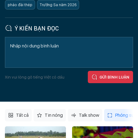
pháo đài thép
Trường Sa năm 2026
Ý KIẾN BẠN ĐỌC
Xin vui lòng gõ tiếng Việt có dấu
GỬI BÌNH LUẬN
Tất cả
Tin nóng
Talk show
Phóng sự