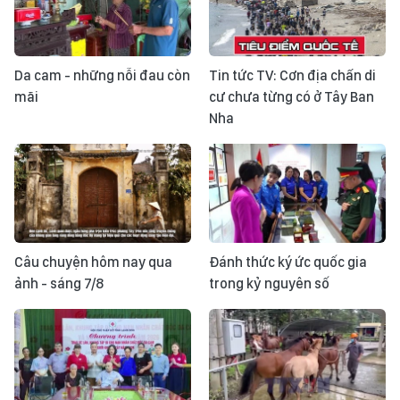
Da cam - những nỗi đau còn
Tin tức TV: Cơn địa chấn di
mãi
cư chưa từng có ở Tây Ban
Nha
Câu chuyện hôm nay qua
Đánh thức ký ức quốc gia
ảnh - sáng 7/8
trong kỷ nguyên số