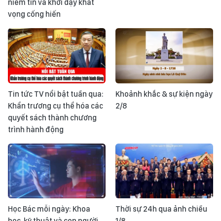
niềm tin và khơi dậy khát
vọng cống hiến
Tin tức TV nổi bật tuần qua:
Khoảnh khắc & sự kiện ngày
Khẩn trương cụ thể hóa các
2/8
quyết sách thành chương
trình hành động
Học Bác mỗi ngày: Khoa
Thời sự 24h qua ảnh chiều
học, kỹ thuật và con người
1/8