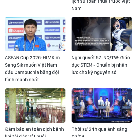
lịch sử toàn thua trước Việt
Nam
ASEAN Cup 2026: HLV Kim
Nghị quyết 57-NQ/TW: Giáo
Sang Sik muốn Việt Nam
dục STEM - Chuẩn bị nhân
đấu Campuchia bằng đội
lực cho kỷ nguyên số
hình mạnh nhất
Đảm bảo an toàn dịch bệnh
Thời sự 24h qua ảnh sáng
khi tái đàn vật nuôi
06/08