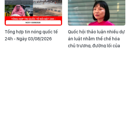
Tổng hợp tin nóng quốc tế
Quốc hội thảo luận nhiều dự
24h - Ngày 03/08/2026
án luật nhằm thể chế hóa
chủ trương, đường lối của
Đảng về phổ biến, giáo dục
pháp luật
Khoảnh khắc & sự kiện ngày
Tuổi trẻ TP Hồ Chí Minh tiên
3/8
phong trong 'Chuyển đổi số
- Chuyển động xanh'