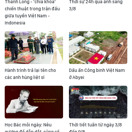
Thành Long - 'chìa khóa'
Thời sự 24h qua ảnh sáng
chiến thuật trong trận đấu
3/8
giữa tuyển Việt Nam -
Indonesia
Hành trình trả lại tên cho
Dấu ấn Công binh Việt Nam
các anh hùng liệt sĩ
ở Abyei
Học Bác mỗi ngày: Nêu
Thời tiết tuần từ ngày 3/8
gương để dẫn dắt, củng cố
đến 9/8