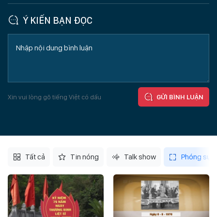
Ý KIẾN BẠN ĐỌC
Xin vui lòng gõ tiếng Việt có dấu
GỬI BÌNH LUẬN
Tất cả
Tin nóng
Talk show
Phóng sự