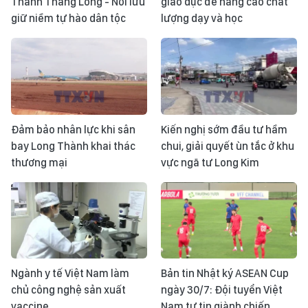
Thành Thăng Long - Nơi lưu
giáo dục để nâng cao chất
giữ niềm tự hào dân tộc
lượng dạy và học
Đảm bảo nhân lực khi sân
Kiến nghị sớm đầu tư hầm
bay Long Thành khai thác
chui, giải quyết ùn tắc ở khu
thương mại
vực ngã tư Long Kim
Ngành y tế Việt Nam làm
Bản tin Nhật ký ASEAN Cup
chủ công nghệ sản xuất
ngày 30/7: Đội tuyển Việt
vaccine
Nam tự tin giành chiến