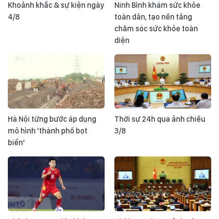
Khoảnh khắc & sự kiện ngày
Ninh Bình khám sức khỏe
4/8
toàn dân, tạo nền tảng
chăm sóc sức khỏe toàn
diện
Hà Nội từng bước áp dụng
Thời sự 24h qua ảnh chiều
mô hình 'thành phố bọt
3/8
biển'