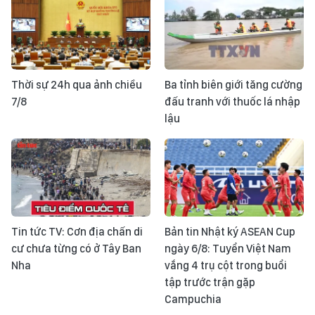
Thời sự 24h qua ảnh chiều
Ba tỉnh biên giới tăng cường
7/8
đấu tranh với thuốc lá nhập
lậu
Tin tức TV: Cơn địa chấn di
Bản tin Nhật ký ASEAN Cup
cư chưa từng có ở Tây Ban
ngày 6/8: Tuyển Việt Nam
Nha
vắng 4 trụ cột trong buổi
tập trước trận gặp
Campuchia