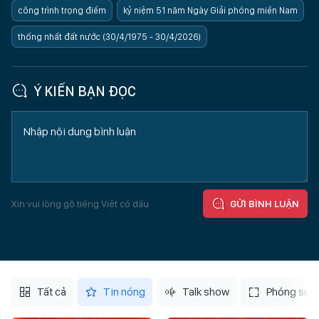
công trình trọng điểm
kỷ niệm 51 năm Ngày Giải phóng miền Nam
thống nhất đất nước (30/4/1975 - 30/4/2026)
Ý KIẾN BẠN ĐỌC
Xin vui lòng gõ tiếng Việt có dấu
GỬI BÌNH LUẬN
Tất cả
Tin nóng
Talk show
Phóng sự