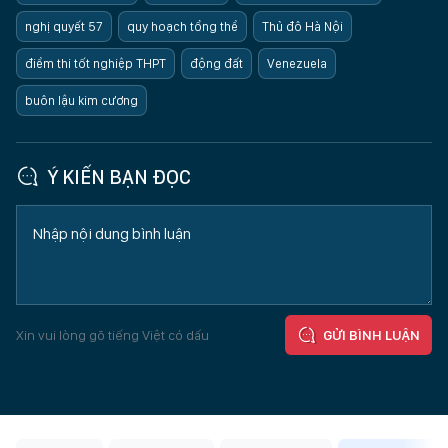
nghị quyết 57
quy hoạch tổng thể
Thủ đô Hà Nội
điểm thi tốt nghiệp THPT
động đất
Venezuela
buôn lậu kim cương
Ý KIẾN BẠN ĐỌC
Xin vui lòng gõ tiếng Việt có dấu
GỬI BÌNH LUẬN