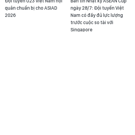
Đội tuyển U23 Việt Nam hội
Bản tin Nhật ký ASEAN Cup
quân chuẩn bị cho ASIAD
ngày 28/7: Đội tuyển Việt
2026
Nam có đầy đủ lực lượng
trước cuộc so tài với
Singapore
Nghị quyết 71 thúc đẩy giải
Chất lượng du lịch - nâng
bài toán thiếu nhân lực
tầm sức cạnh tranh điểm
nông nghiệp
đến