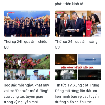
phát triển kinh tế
Thời sự 24h qua ảnh chiều
Thời sự 24h qua ảnh sáng
1/8
1/8
Học Bác mỗi ngày: Phát huy
Tin tức TV: Xung đột Trung
vai trò 'Đi trước mở đường'
Đông mở rộng; lần đầu có
của công tác tuyên giáo
liên minh bảo vệ các tuyến
trong kỷ nguyên mới
đường biển chiến lược