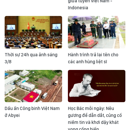
giữa tuyển Việt Nam -
Indonesia
Thời sự 24h qua ảnh sáng
Hành trình trả lại tên cho
3/8
các anh hùng liệt sĩ
Dấu ấn Công binh Việt Nam
Học Bác mỗi ngày: Nêu
ở Abyei
gương để dẫn dắt, củng cố
niềm tin và khơi dậy khát
vọng cống hiến