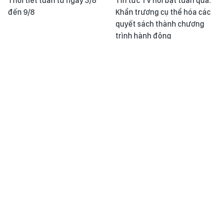
Thời tiết tuần từ ngày 3/8
Tin tức TV nổi bật tuần qua:
đến 9/8
Khẩn trương cụ thể hóa các
quyết sách thành chương
trình hành động
Khoảnh khắc & sự kiện ngày
Học Bác mỗi ngày: Khoa
2/8
học, kỹ thuật và con người
là nguồn lực quan trọng để
phát triển kinh tế