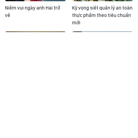
Niềm vui ngày anh Hai trở
Kỳ vọng siết quản lý an toàn
về
thực phẩm theo tiêu chuẩn
mới
Khoảnh khắc & sự kiện ngày
Thông điệp lịch sử: Hoàng
31/7
Thành Thăng Long - Nơi lưu
giữ niềm tự hào dân tộc
Học Bác mỗi ngày: Đổi mới
Đảm bảo nhân lực khi sân