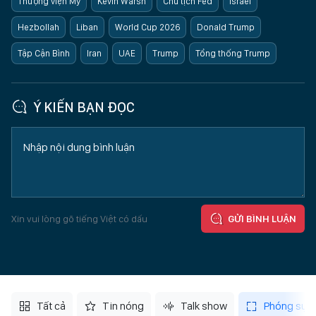
Thượng viện Mỹ
Kevin Warsh
Chủ tịch Fed
Israel
Hezbollah
Liban
World Cup 2026
Donald Trump
Tập Cận Bình
Iran
UAE
Trump
Tổng thống Trump
Ý KIẾN BẠN ĐỌC
Xin vui lòng gõ tiếng Việt có dấu
GỬI BÌNH LUẬN
Tất cả
Tin nóng
Talk show
Phóng sự