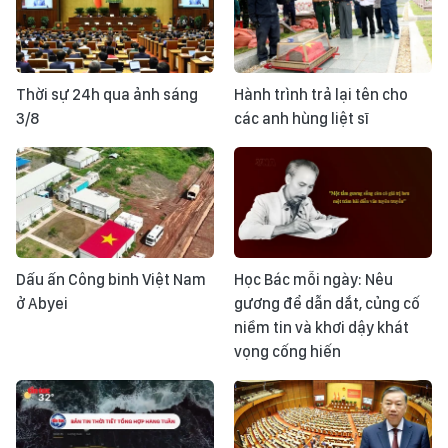
Thời sự 24h qua ảnh sáng
Hành trình trả lại tên cho
3/8
các anh hùng liệt sĩ
Dấu ấn Công binh Việt Nam
Học Bác mỗi ngày: Nêu
ở Abyei
gương để dẫn dắt, củng cố
niềm tin và khơi dậy khát
vọng cống hiến