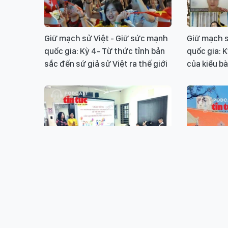
Giữ mạch sử Việt - Giữ sức mạnh
Giữ mạch s
quốc gia: Kỳ 4- Từ thức tỉnh bản
quốc gia: 
sắc đến sứ giả sử Việt ra thế giới
của kiều bà
Giữ mạch sử Việt – Giữ sức mạnh
Giữ mạch s
Quốc gia: Kỳ 2- Tiếng Việt và Lịch
quốc gia - 
sử – Trụ cột bản sắc ở xứ người
bản lĩnh c