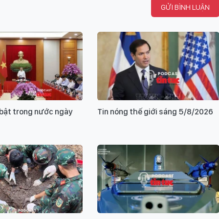
GỬI BÌNH LUẬN
i bật trong nước ngày
Tin nóng thế giới sáng 5/8/2026