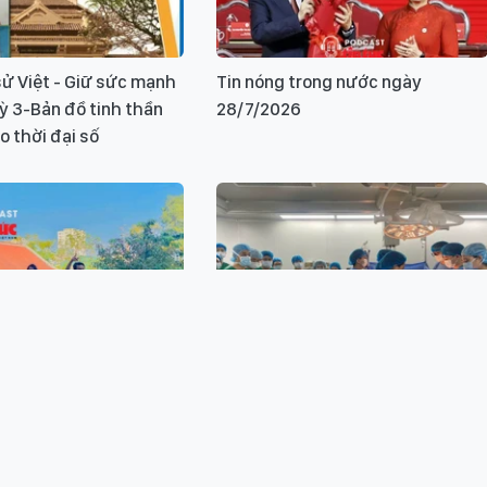
ử Việt - Giữ sức mạnh
Tin nóng trong nước ngày
Kỳ 3-Bản đồ tinh thần
28/7/2026
o thời đại số
ử Việt - Giữ sức mạnh
Tháo gỡ chính sách để 'mở lối'
Kỳ 1: Từ lớp học đến
cho phong trào hiến ghép tạng
ông dân