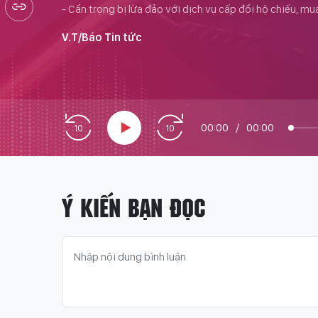
- Cẩn trọng bị lừa đảo với dịch vụ cấp đổi hộ chiếu, m
V.T/Báo Tin tức
00:00
/
00:00
Ý KIẾN BẠN ĐỌC