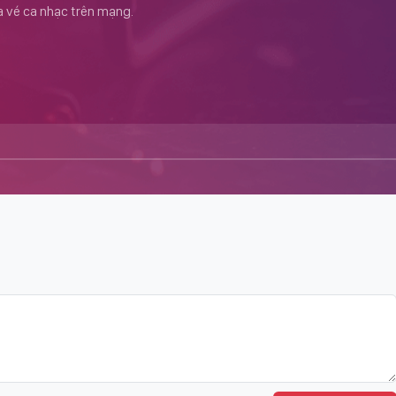
ua vé ca nhạc trên mạng.