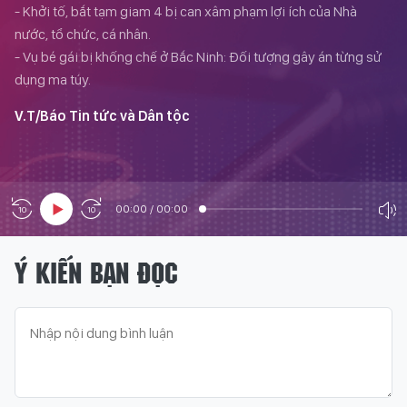
- Khởi tố, bắt tạm giam 4 bị can xâm phạm lợi ích của Nhà
nước, tổ chức, cá nhân.
- Vụ bé gái bị khống chế ở Bắc Ninh: Đối tượng gây án từng sử
dụng ma túy.
V.T/Báo Tin tức và Dân tộc
00:00
/
00:00
Ý KIẾN BẠN ĐỌC