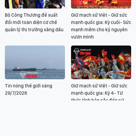
Bộ Công Thương đề xuất
Giữ mạch sử Việt - Giữ sức
đổi mới toàn diện cơ chế
mạnh quốc gia: Kỳ cuối- Sức
quản lý thị trường xăng dầu
mạnh mềm cho kỷ nguyên
vươn mình
Tin nóng thế giới sáng
Giữ mạch sử Việt - Giữ sức
29/7/2026
mạnh quốc gia: Kỳ 4- Từ
thức tỉnh bản sắc đến sứ
giả sử Việt ra thế giới