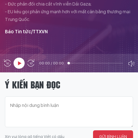
- Đức phản đối chia cắt vĩnh viễn Dải Gaza;
- EU kêu gọi phản ứng mạnh hơn với mất cân bằng thương mại
Trung Quốc.
Báo Tin tức/TTXVN
00:00
/
00:00
Ý KIẾN BẠN ĐỌC
Xin vui lòng gõ tiếng Việt có dấu
GỬI BÌNH LUẬN