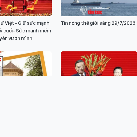
ử Việt - Giữ sức mạnh
Tin nóng thế giới sáng 29/7/2026
Kỳ cuối- Sức mạnh mềm
uyên vươn mình
ử Việt - Giữ sức mạnh
Tin nóng trong nước ngày
Kỳ 3-Bản đồ tinh thần
28/7/2026
o thời đại số