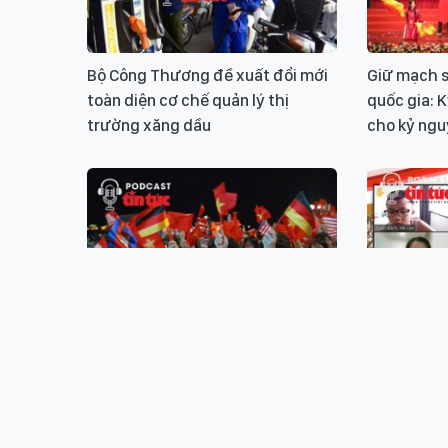
Bộ Công Thương đề xuất đổi mới
Giữ mạch s
toàn diện cơ chế quản lý thị
quốc gia: 
trường xăng dầu
cho kỷ ng
Giữ mạch sử Việt - Giữ sức mạnh
Giữ mạch s
quốc gia: Kỳ 4- Từ thức tỉnh bản
quốc gia: 
sắc đến sứ giả sử Việt ra thế giới
của kiều bà