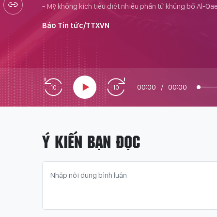
- Mỹ không kích tiêu diệt nhiều phần tử khủng bố Al-
Báo Tin tức/TTXVN
00:00
/
00:00
Ý KIẾN BẠN ĐỌC