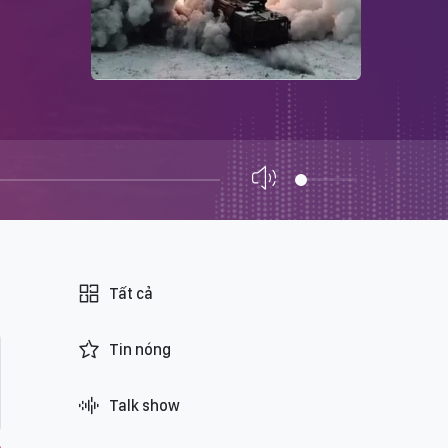
Tất cả
Tin nóng
Talk show