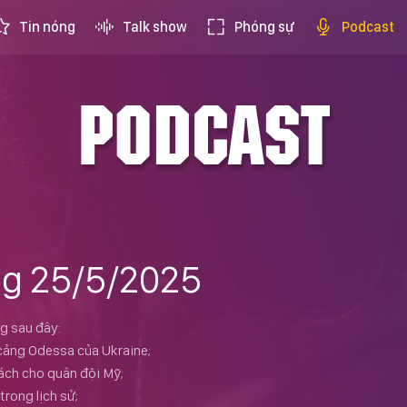
Tin nóng
Talk show
Phóng sự
Podcast
PODCAST
áng 25/5/2025
g sau đây:
 cảng Odessa của Ukraine;
ách cho quân đội Mỹ;
trong lịch sử;