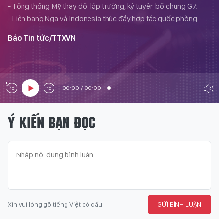
- Tổng thống Mỹ thay đổi lập trường, ký tuyên bố chung G7;
- Liên bang Nga và Indonesia thúc đẩy hợp tác quốc phòng.
Báo Tin tức/TTXVN
00:00
/
00:00
Ý KIẾN BẠN ĐỌC
Xin vui lòng gõ tiếng Việt có dấu
GỬI BÌNH LUẬN