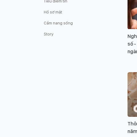
Tiêu điểm tin
Hồ sơ mật
Cẩm nang sống
Story
Ngh
số -
ngàn
Thôn
năm 