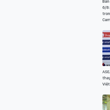
Bản
6/8:
tron
Cam
ASE
thay
Việ