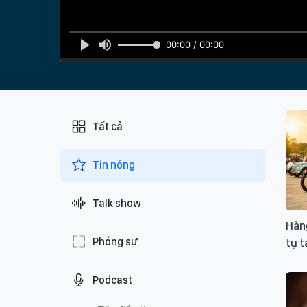
00:00 / 00:00
Tất cả
Tin nóng
Talk show
Hàng
Phóng sự
tụ t
Podcast