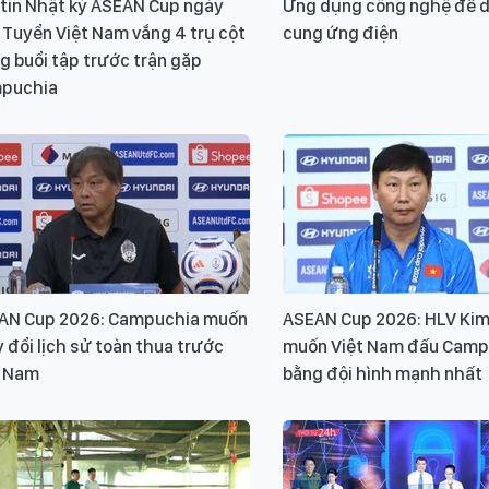
 tin Nhật ký ASEAN Cup ngày
Ứng dụng công nghệ để du
 Tuyển Việt Nam vắng 4 trụ cột
cung ứng điện
g buổi tập trước trận gặp
puchia
AN Cup 2026: Campuchia muốn
ASEAN Cup 2026: HLV Kim
 đổi lịch sử toàn thua trước
muốn Việt Nam đấu Camp
t Nam
bằng đội hình mạnh nhất