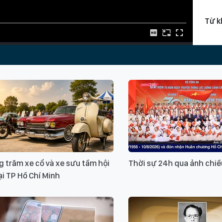
Từ k
Thán
Chủ 
 trăm xe cổ và xe sưu tầm hội
Thời sự 24h qua ảnh chiề
Xin v
ại TP Hồ Chí Minh