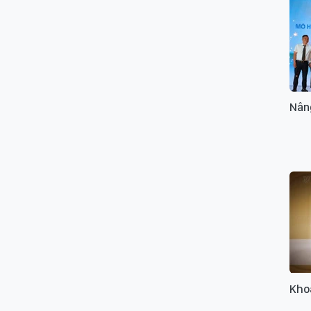
Nân
Khoa