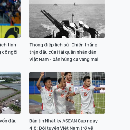
ịch tính
Thông điệp lịch sử: Chiến thắng
g cố ngôi
trận đầu của Hải quân nhân dân
Việt Nam - bản hùng ca vang mãi
 vốn đầu
Bản tin Nhật ký ASEAN Cup ngày
4:8: Đội tuyển Việt Nam trở về