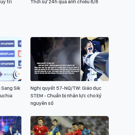
y trì
Thời sự 24h qua ảnh chiều 6/8
 Sang Sik
Nghị quyết 57-NQ/TW: Giáo dục
uchia
STEM - Chuẩn bị nhân lực cho kỷ
nguyên số