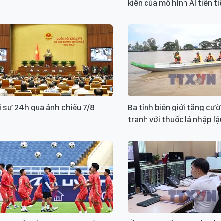
kiến của mô hình AI tiên ti
 sự 24h qua ảnh chiều 7/8
Ba tỉnh biên giới tăng cư
tranh với thuốc lá nhập lậ