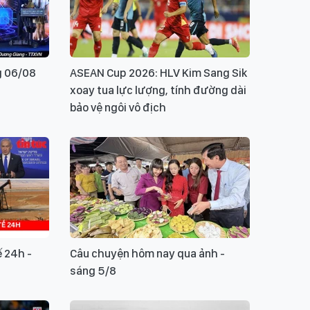
g 06/08
ASEAN Cup 2026: HLV Kim Sang Sik
xoay tua lực lượng, tính đường dài
bảo vệ ngôi vô địch
ế 24h -
Câu chuyện hôm nay qua ảnh -
sáng 5/8