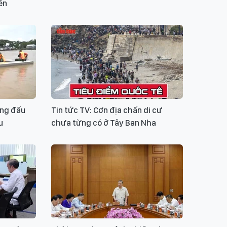
ến
ờng đấu
Tin tức TV: Cơn địa chấn di cư
u
chưa từng có ở Tây Ban Nha