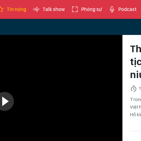
Tin nóng
Talk show
Phóng sự
Podcast
Th
tị
ni
1
Tron
Việt 
Hồ kí