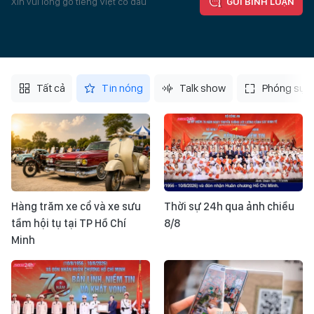
Xin vui lòng gõ tiếng Việt có dấu
GỬI BÌNH LUẬN
Tất cả
Tin nóng
Talk show
Phóng sự
Hàng trăm xe cổ và xe sưu
Thời sự 24h qua ảnh chiều
tầm hội tụ tại TP Hồ Chí
8/8
Minh