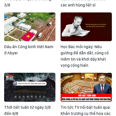
3/8
các anh hùng liệt sĩ
Dấu ấn Công binh Việt Nam
Học Bác mỗi ngày: Nêu
ở Abyei
gương để dẫn dắt, củng cố
niềm tin và khơi dậy khát
vọng cống hiến
Thời tiết tuần từ ngày 3/8
Tin tức TV nổi bật tuần qua:
đến 9/8
Khẩn trương cụ thể hóa các