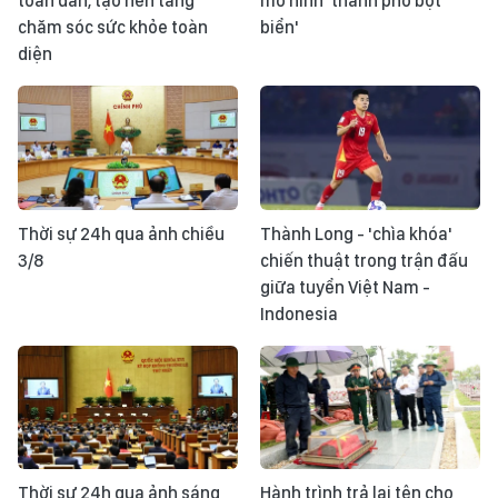
toàn dân, tạo nền tảng
mô hình 'thành phố bọt
chăm sóc sức khỏe toàn
biển'
diện
Thời sự 24h qua ảnh chiều
Thành Long - 'chìa khóa'
3/8
chiến thuật trong trận đấu
giữa tuyển Việt Nam -
Indonesia
Thời sự 24h qua ảnh sáng
Hành trình trả lại tên cho