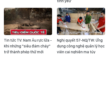
tình yêu'
Tin tức TV: Nam Âu rực lửa -
Nghị quyết 57-NQ/TW: Ứng
Khi những "siêu đám cháy"
dụng công nghệ quản lý học
trở thành phép thử mới
viên cai nghiện ma túy
Niềm vui ngày anh Hai trở
Kỳ vọng siết quản lý an toàn
về
thực phẩm theo tiêu chuẩn
mới