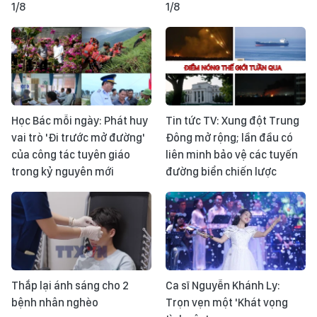
1/8
1/8
Học Bác mỗi ngày: Phát huy
Tin tức TV: Xung đột Trung
vai trò 'Đi trước mở đường'
Đông mở rộng; lần đầu có
của công tác tuyên giáo
liên minh bảo vệ các tuyến
trong kỷ nguyên mới
đường biển chiến lược
Thắp lại ánh sáng cho 2
Ca sĩ Nguyễn Khánh Ly:
bệnh nhân nghèo
Trọn vẹn một 'Khát vọng