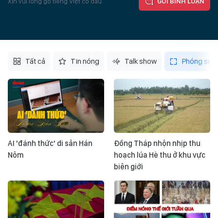
Xin vui lòng gõ tiếng Việt có dấu
GỬI BÌNH LUẬN
Tất cả
Tin nóng
Talk show
Phóng sự
AI 'đánh thức' di sản Hán
Đồng Tháp nhộn nhịp thu
Nôm
hoạch lúa Hè thu ở khu vực
biên giới