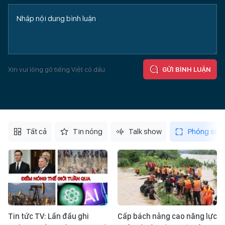
Xin vui lòng gõ tiếng Việt có dấu
GỬI BÌNH LUẬN
Tất cả
Tin nóng
Talk show
Phóng sự
Tin tức TV: Lần đầu ghi
Cấp bách nâng cao năng lực