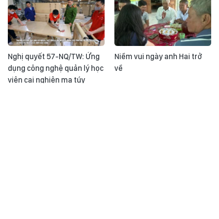
Nghị quyết 57-NQ/TW: Ứng
Niềm vui ngày anh Hai trở
dụng công nghệ quản lý học
về
viên cai nghiện ma túy
Kỳ vọng siết quản lý an toàn
Khoảnh khắc & sự kiện ngày
thực phẩm theo tiêu chuẩn
31/7
mới