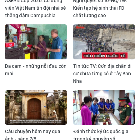
ASEAN Cup 2026: Cổ động
Nghị quyết số 10-NQ/TW:
viên Việt Nam tin đội nhà sẽ
Kiến tạo hệ sinh thái FDI
thắng đậm Campuchia
chất lượng cao
Da cam - những nỗi đau còn
Tin tức TV: Cơn địa chấn di
mãi
cư chưa từng có ở Tây Ban
Nha
Câu chuyện hôm nay qua
Đánh thức ký ức quốc gia
ảnh - sáng 7/8
trong kỷ nguyên số