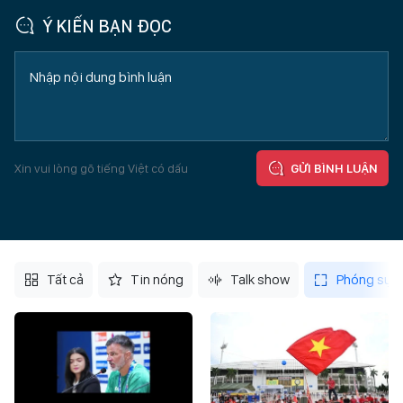
Ý KIẾN BẠN ĐỌC
Xin vui lòng gõ tiếng Việt có dấu
GỬI BÌNH LUẬN
Tất cả
Tin nóng
Talk show
Phóng sự