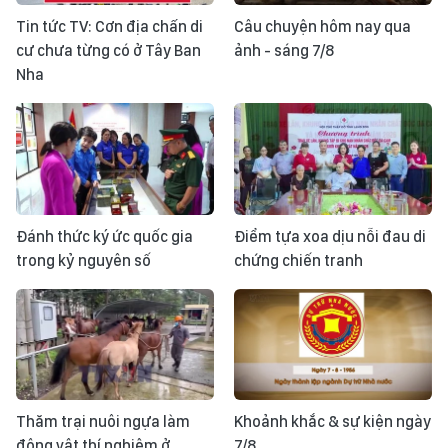
Tin tức TV: Cơn địa chấn di
Câu chuyện hôm nay qua
cư chưa từng có ở Tây Ban
ảnh - sáng 7/8
Nha
Đánh thức ký ức quốc gia
Điểm tựa xoa dịu nỗi đau di
trong kỷ nguyên số
chứng chiến tranh
Thăm trại nuôi ngựa làm
Khoảnh khắc & sự kiện ngày
động vật thí nghiệm ở
7/8