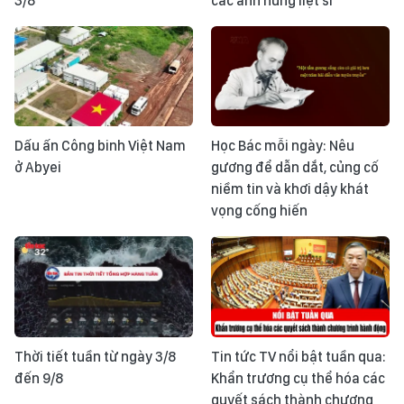
3/8
các anh hùng liệt sĩ
Dấu ấn Công binh Việt Nam
Học Bác mỗi ngày: Nêu
ở Abyei
gương để dẫn dắt, củng cố
niềm tin và khơi dậy khát
vọng cống hiến
Thời tiết tuần từ ngày 3/8
Tin tức TV nổi bật tuần qua:
đến 9/8
Khẩn trương cụ thể hóa các
quyết sách thành chương