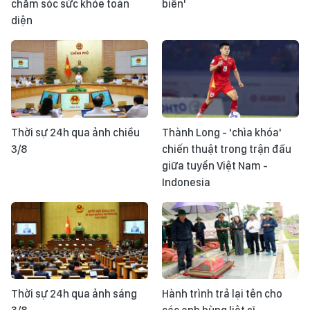
chăm sóc sức khỏe toàn
biển'
diện
Thời sự 24h qua ảnh chiều
Thành Long - 'chìa khóa'
3/8
chiến thuật trong trận đấu
giữa tuyển Việt Nam -
Indonesia
Thời sự 24h qua ảnh sáng
Hành trình trả lại tên cho