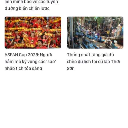
liên minh bảo vệ các tuyến
đường biển chiến lược
ASEAN Cup 2026: Người
Thống nhất tăng giá đò
hâm mộ kỳ vọng các 'sao'
chèo du lịch tại cù lao Thới
nhập tịch tỏa sáng
Sơn
Tin tức TV: Nam Âu rực lửa -
Nhật ký ASEAN Cup ngày
Khi những "siêu đám cháy"
31/7: Đội tuyển Việt Nam