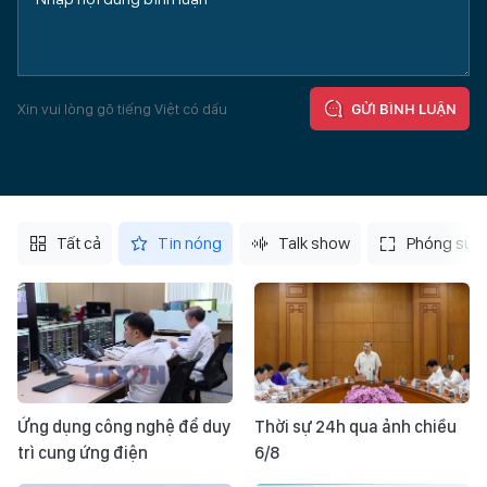
Xin vui lòng gõ tiếng Việt có dấu
GỬI BÌNH LUẬN
Tất cả
Tin nóng
Talk show
Phóng sự
Ứng dụng công nghệ để duy
Thời sự 24h qua ảnh chiều
trì cung ứng điện
6/8