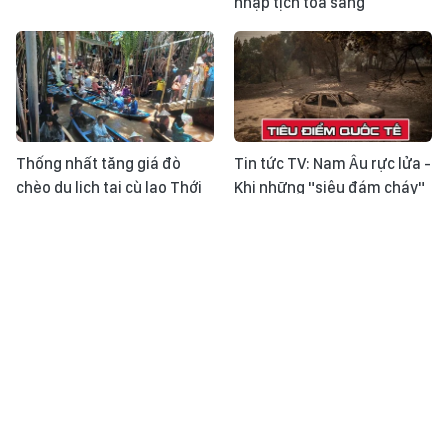
nhập tịch tỏa sáng
Thống nhất tăng giá đò
Tin tức TV: Nam Âu rực lửa -
chèo du lịch tại cù lao Thới
Khi những "siêu đám cháy"
Sơn
trở thành phép thử mới
Nhật ký ASEAN Cup ngày
Thời sự 24h qua ảnh chiều
31/7: Đội tuyển Việt Nam
31/7
sẵn sàng cho trận đấu với
Singapore