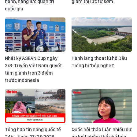
hành, năng lực quản trị
giảm thị lực từ sớm
quốc gia
Nhật ký ASEAN Cup ngày
Hành lang thoát lũ hồ Dầu
3/8: Tuyển Việt Nam quyết
Tiếng bị 'bóp nghẹt'
tâm giành trọn 3 điểm
trước Indonesia
Tổng hợp tin nóng quốc tế
Quốc hội thảo luận nhiều dự
24h - Ngày 03/08/2026
án luật nhằm thể chế hóa