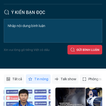
Ý KIẾN BẠN ĐỌC
Xin vui lòng gõ tiếng Việt có dấu
GỬI BÌNH LUẬN
Tất cả
Tin nóng
Talk show
Phóng sự