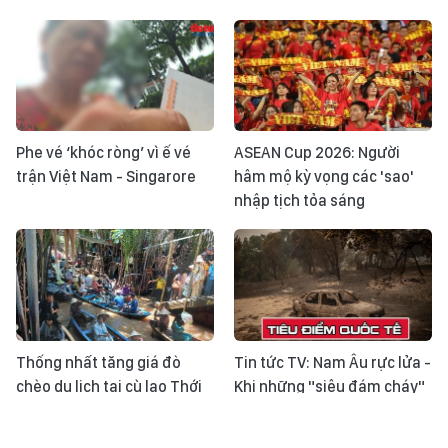
Phe vé ‘khóc ròng’ vì ế vé
ASEAN Cup 2026: Người
trận Việt Nam - Singarore
hâm mộ kỳ vọng các 'sao'
nhập tịch tỏa sáng
Thống nhất tăng giá đò
Tin tức TV: Nam Âu rực lửa -
chèo du lịch tại cù lao Thới
Khi những "siêu đám cháy"
Sơn
trở thành phép thử mới