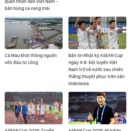
quân nhân dân Việt Nam -
bản hùng ca vang mãi
Cà Mau khơi thông nguồn
Bản tin Nhật ký ASEAN Cup
vốn đầu tư công
ngày 4:8: Đội tuyển Việt
Nam trở về nước sau chiến
thắng thuyết phục trên sân
Indonesia
ASEAN Cup 2026: Tuyển
ASEAN Cup 2026: HLV Kim