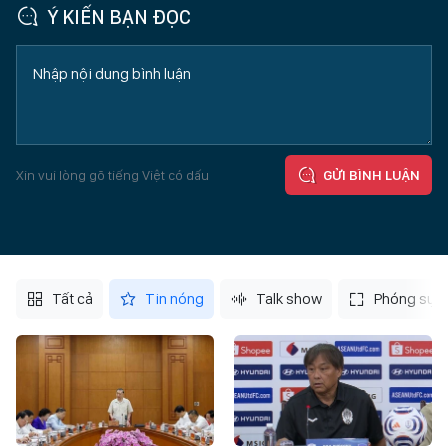
Ý KIẾN BẠN ĐỌC
Xin vui lòng gõ tiếng Việt có dấu
GỬI BÌNH LUẬN
Tất cả
Tin nóng
Talk show
Phóng sự