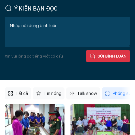
Ý KIẾN BẠN ĐỌC
Xin vui lòng gõ tiếng Việt có dấu
GỬI BÌNH LUẬN
Tất cả
Tin nóng
Talk show
Phóng sự