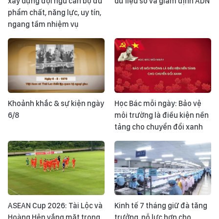
xây dựng đội ngũ cán bộ đủ
dữ liệu số và giám định ADN
phẩm chất, năng lực, uy tín,
ngang tầm nhiệm vụ
Khoảnh khắc & sự kiện ngày
Học Bác mỗi ngày: Bảo vệ
6/8
môi trường là điều kiện nền
tảng cho chuyển đổi xanh
ASEAN Cup 2026: Tài Lộc và
Kinh tế 7 tháng giữ đà tăng
Hoàng Hên vắng mặt trong
trưởng, nỗ lực hơn cho