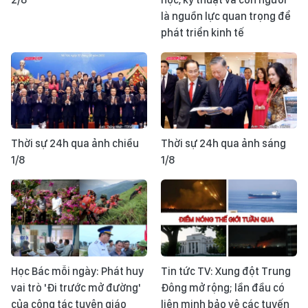
là nguồn lực quan trọng để
phát triển kinh tế
Thời sự 24h qua ảnh chiều
Thời sự 24h qua ảnh sáng
1/8
1/8
Học Bác mỗi ngày: Phát huy
Tin tức TV: Xung đột Trung
vai trò 'Đi trước mở đường'
Đông mở rộng; lần đầu có
của công tác tuyên giáo
liên minh bảo vệ các tuyến