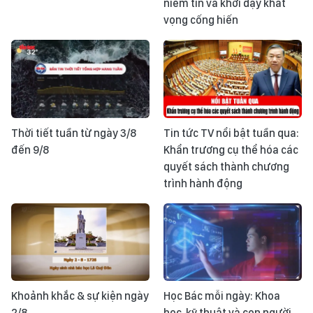
niềm tin và khơi dậy khát
vọng cống hiến
Thời tiết tuần từ ngày 3/8
Tin tức TV nổi bật tuần qua:
đến 9/8
Khẩn trương cụ thể hóa các
quyết sách thành chương
trình hành động
Khoảnh khắc & sự kiện ngày
Học Bác mỗi ngày: Khoa
2/8
học, kỹ thuật và con người