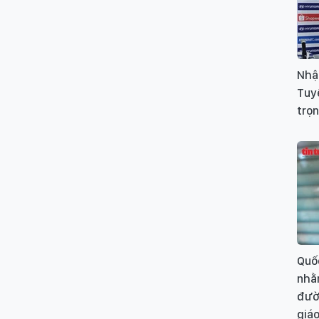
Nhậ
Tuy
trọn
Quốc
nhằ
đườn
giáo