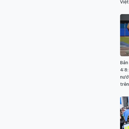
Việt
Bản
4:8:
nướ
trên