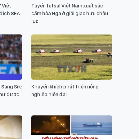
 Việt
Tuyển futsal Việt Nam xuất sắc
 địch SEA
cầm hòa Nga ở giải giao hữu châu
lục
 Sang Sik:
Khuyến khích phát triển nông
như được
nghiệp hiện đại