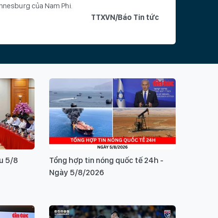
nnesburg của Nam Phi.
TTXVN/Báo Tin tức
hoá
Trung Quốc
G20
Ngoại trưởng
Ý KIẾN BẠN ĐỌC
u 5/8
Tổng hợp tin nóng quốc tế 24h -
Ngày 5/8/2026
ui lòng gõ tiếng Việt có dấu
GỬI BÌNH LUẬN