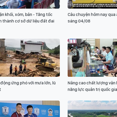
ận khối, xóm, bản - Tăng tốc
Câu chuyện hôm nay qua 
 thành cơ sở dữ liệu đất đai
sáng 04/08
động ứng phó với mưa lớn, lũ
Nâng cao chất lượng vận 
t
năng lực quản trị quốc gi