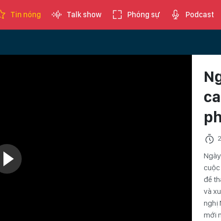
Tin nóng
Talk show
Phóng sự
Podcast
Ng
ca
p
2
Ngày
cuộc
để th
và xu
nghị 
mới n