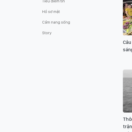
Tiêu điểm tin
Hồ sơ mật
Cẩm nang sống
Story
Câu
sán
Thôn
trận