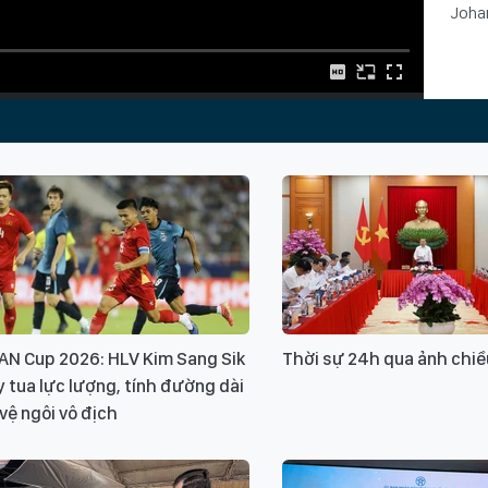
Joha
Từ k
Nga
AN Cup 2026: HLV Kim Sang Sik
Thời sự 24h qua ảnh chiề
 tua lực lượng, tính đường dài
vệ ngôi vô địch
Xin v