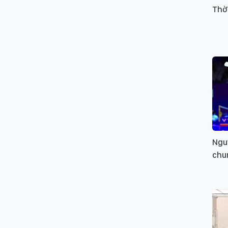
Thờ
Nguy
chun