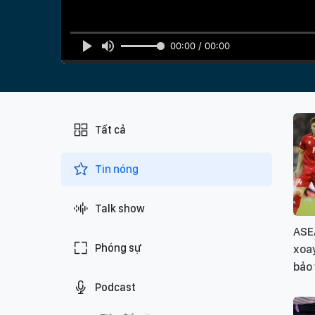
00:00 / 00:00
Tất cả
Tin nóng
Talk show
ASE
Phóng sự
xoay
bảo 
Podcast