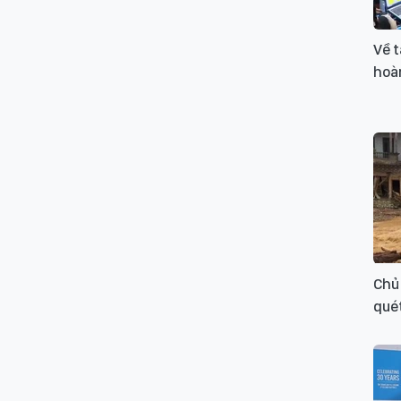
Về t
hoàn
Chủ 
qué