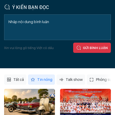
Ý KIẾN BẠN ĐỌC
Xin vui lòng gõ tiếng Việt có dấu
GỬI BÌNH LUẬN
Tất cả
Tin nóng
Talk show
Phóng sự