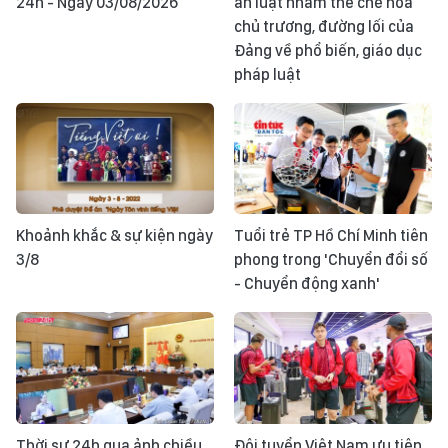
24h - Ngày 03/08/2026
án luật nhằm thể chế hóa
chủ trương, đường lối của
Đảng về phổ biến, giáo dục
pháp luật
Khoảnh khắc & sự kiện ngày
Tuổi trẻ TP Hồ Chí Minh tiên
3/8
phong trong 'Chuyển đổi số
- Chuyển động xanh'
Thời sự 24h qua ảnh chiều
Đội tuyển Việt Nam ưu tiên