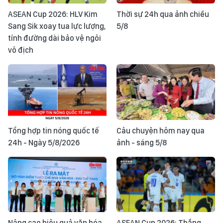
ASEAN Cup 2026: HLV Kim
Thời sự 24h qua ảnh chiều
Sang Sik xoay tua lực lượng,
5/8
tính đường dài bảo vệ ngôi
vô địch
Tổng hợp tin nóng quốc tế
Câu chuyện hôm nay qua
24h - Ngày 5/8/2026
ảnh - sáng 5/8
Nâng cao hiệu quả văn hóa
ASEAN Cup 2026: Thắng