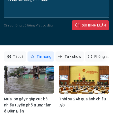
Xin vui lòng gõ tiếng Việt có dấu
GỬI BÌNH LUẬN
Tất cả
Tin nóng
Talk show
Phóng sự
Mưa lớn gây ngập cục bộ
Thời sự 24h qua ảnh chiều
nhiều tuyến phố trung tâm
7/8
ở Điện Biên