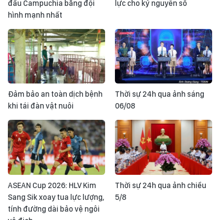
đấu Campuchia bằng đội
lực cho kỷ nguyên số
hình mạnh nhất
Đảm bảo an toàn dịch bệnh
Thời sự 24h qua ảnh sáng
khi tái đàn vật nuôi
06/08
ASEAN Cup 2026: HLV Kim
Thời sự 24h qua ảnh chiều
Sang Sik xoay tua lực lượng,
5/8
tính đường dài bảo vệ ngôi