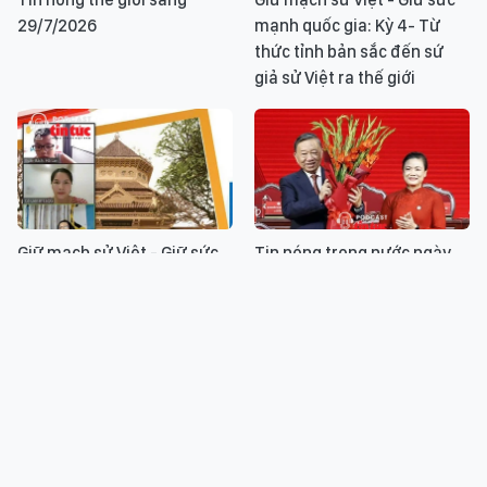
29/7/2026
mạnh quốc gia: Kỳ 4- Từ
thức tỉnh bản sắc đến sứ
giả sử Việt ra thế giới
Giữ mạch sử Việt - Giữ sức
Tin nóng trong nước ngày
mạnh quốc gia: Kỳ 3-Bản đồ
28/7/2026
tinh thần của kiều bào thời
đại số