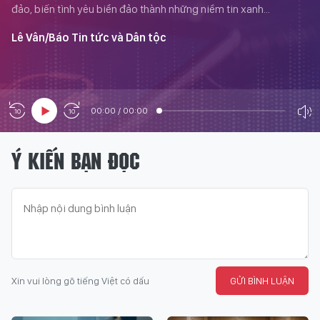
đảo, biến tình yêu biển đảo thành những niềm tin xanh...
Lê Vân/Báo Tin tức và Dân tộc
00:00
/
00:00
Ý KIẾN BẠN ĐỌC
Xin vui lòng gõ tiếng Việt có dấu
GỬI BÌNH LUẬN