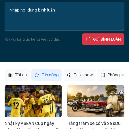
Xin vui lòng gõ tiếng Việt có dấu
GỬI BÌNH LUẬN
Tất cả
Tin nóng
Talk show
Phóng sự
Nhật ký ASEAN Cup ngày
Hàng trăm xe cổ và xe sưu