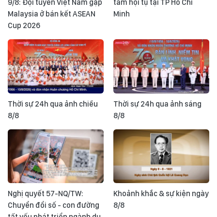
9/8: Đội tuyển Việt Nam gặp
tầm hội tụ tại TP Hồ Chí
Malaysia ở bán kết ASEAN
Minh
Cup 2026
Thời sự 24h qua ảnh chiều
Thời sự 24h qua ảnh sáng
8/8
8/8
Nghị quyết 57-NQ/TW:
Khoảnh khắc & sự kiện ngày
Chuyển đổi số - con đường
8/8
tất yếu phát triển ngành du