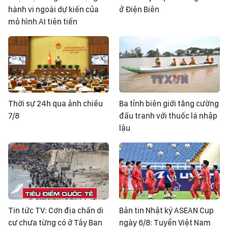
hành vi ngoài dự kiến của
ở Điện Biên
mô hình AI tiên tiến
Thời sự 24h qua ảnh chiều
Ba tỉnh biên giới tăng cường
7/8
đấu tranh với thuốc lá nhập
lậu
Tin tức TV: Cơn địa chấn di
Bản tin Nhật ký ASEAN Cup
cư chưa từng có ở Tây Ban
ngày 6/8: Tuyển Việt Nam