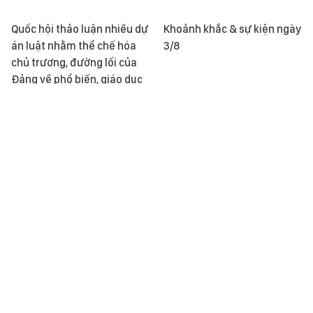
Quốc hội thảo luận nhiều dự
Khoảnh khắc & sự kiện ngày
án luật nhằm thể chế hóa
3/8
chủ trương, đường lối của
Đảng về phổ biến, giáo dục
pháp luật
Tuổi trẻ TP Hồ Chí Minh tiên
Thời sự 24h qua ảnh chiều
phong trong 'Chuyển đổi số
2/08
- Chuyển động xanh'