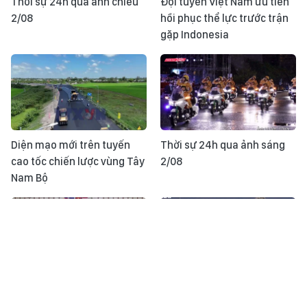
Thời sự 24h qua ảnh chiều
Đội tuyển Việt Nam ưu tiên
2/08
hồi phục thể lực trước trận
gặp Indonesia
Diện mạo mới trên tuyến
Thời sự 24h qua ảnh sáng
cao tốc chiến lược vùng Tây
2/08
Nam Bộ
Đội tuyển bóng chuyền nữ
Tuyển futsal Việt Nam xuất
Việt Nam tiến gần đến ngôi
sắc cầm hòa Nga ở giải giao