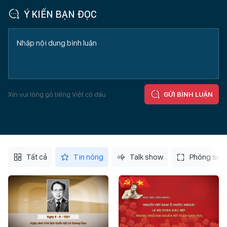
Ý KIẾN BẠN ĐỌC
Xin vui lòng gõ tiếng Việt có dấu
GỬI BÌNH LUẬN
Tất cả
Tin nóng
Talk show
Phóng sự