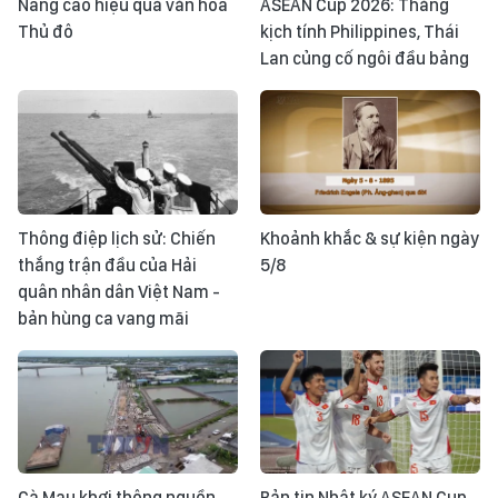
Nâng cao hiệu quả văn hóa
ASEAN Cup 2026: Thắng
Thủ đô
kịch tính Philippines, Thái
Lan củng cố ngôi đầu bảng
Thông điệp lịch sử: Chiến
Khoảnh khắc & sự kiện ngày
thắng trận đầu của Hải
5/8
quân nhân dân Việt Nam -
bản hùng ca vang mãi
Cà Mau khơi thông nguồn
Bản tin Nhật ký ASEAN Cup