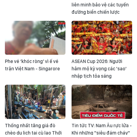
liên minh bảo vệ các tuyến
đường biển chiến lược
Phe vé ‘khóc ròng’ vì ế vé
ASEAN Cup 2026: Người
trận Việt Nam - Singarore
hâm mộ kỳ vọng các 'sao'
nhập tịch tỏa sáng
Thống nhất tăng giá đò
Tin tức TV: Nam Âu rực lửa -
chèo du lịch tại cù lao Thới
Khi những "siêu đám cháy"