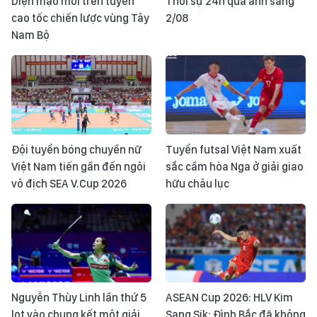
Diện mạo mới trên tuyến
Thời sự 24h qua ảnh sáng
cao tốc chiến lược vùng Tây
2/08
Nam Bộ
Đội tuyển bóng chuyền nữ
Tuyển futsal Việt Nam xuất
Việt Nam tiến gần đến ngôi
sắc cầm hòa Nga ở giải giao
vô địch SEA V.Cup 2026
hữu châu lục
Nguyễn Thùy Linh lần thứ 5
ASEAN Cup 2026: HLV Kim
lọt vào chung kết một giải
Sang Sik: Đình Bắc đã không