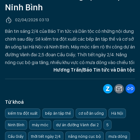
Ninh Bình
02/04/2026 03:13
Bản tin sáng 2/4 của Báo Tin tức và Dân tộc có những nội dung
chính sau đây: Sẽ kiểm tra đột xuất các bếp ăn tập thể và cơ sở
ăn uống tại Hà Nội và Ninh Bình; Máy móc rầm rộ thi công dự án
đường Vành đai 2,5 đoạn Cầu Giấy; Thời tiết ngày 2/4: Nắng
nóng cục bộ gia tăng, nhiều khu vực có mưa dông vào chiều tối
Hương Trần/Báo Tin tức và Dân tộc
Từ khoá
kiểm tra đột xuất
bếp ăn tập thể
cơ sở ăn uống
Hà Nội
Ninh Bình
máy móc
dự án đường Vành đai 2
5
Cầu Giấy
thời tiết ngày 2/4
nắng nóng cục bộ
mưa dông