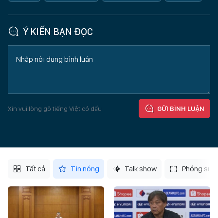
Ý KIẾN BẠN ĐỌC
Xin vui lòng gõ tiếng Việt có dấu
GỬI BÌNH LUẬN
Tất cả
Tin nóng
Talk show
Phóng sự