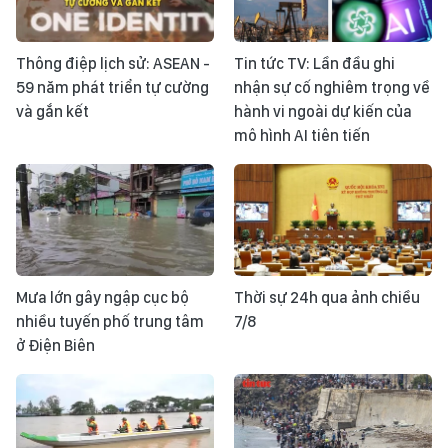
Thông điệp lịch sử: ASEAN -
Tin tức TV: Lần đầu ghi
59 năm phát triển tự cường
nhận sự cố nghiêm trọng về
và gắn kết
hành vi ngoài dự kiến của
mô hình AI tiên tiến
Mưa lớn gây ngập cục bộ
Thời sự 24h qua ảnh chiều
nhiều tuyến phố trung tâm
7/8
ở Điện Biên