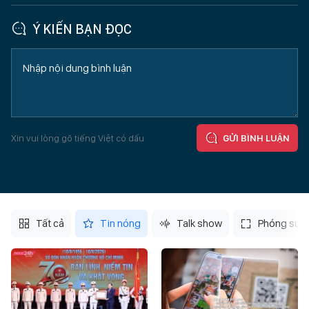
Ý KIẾN BẠN ĐỌC
Xin vui lòng gõ tiếng Việt có dấu
GỬI BÌNH LUẬN
Tất cả
Tin nóng
Talk show
Phóng sự