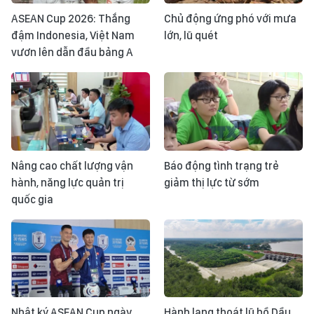
ASEAN Cup 2026: Thắng
Chủ động ứng phó với mưa
đậm Indonesia, Việt Nam
lớn, lũ quét
vươn lên dẫn đầu bảng A
Nâng cao chất lượng vận
Báo động tình trạng trẻ
hành, năng lực quản trị
giảm thị lực từ sớm
quốc gia
Nhật ký ASEAN Cup ngày
Hành lang thoát lũ hồ Dầu