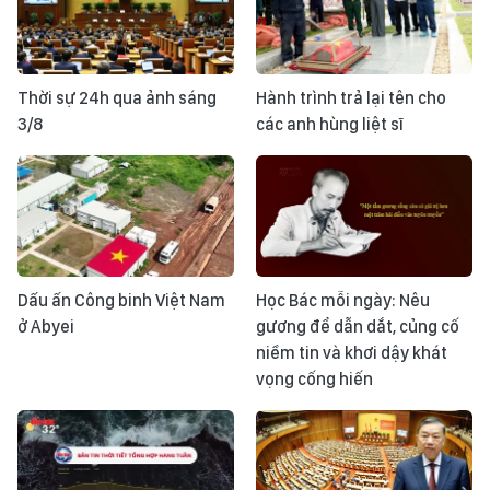
Thời sự 24h qua ảnh sáng
Hành trình trả lại tên cho
3/8
các anh hùng liệt sĩ
Dấu ấn Công binh Việt Nam
Học Bác mỗi ngày: Nêu
ở Abyei
gương để dẫn dắt, củng cố
niềm tin và khơi dậy khát
vọng cống hiến