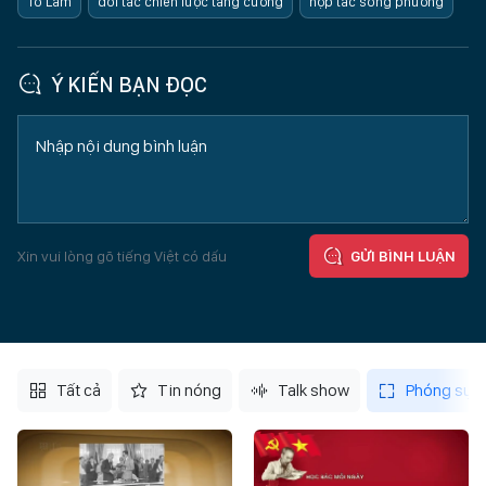
Tô Lâm
đối tác chiến lược tăng cường
hợp tác song phương
Ý KIẾN BẠN ĐỌC
Xin vui lòng gõ tiếng Việt có dấu
GỬI BÌNH LUẬN
Tất cả
Tin nóng
Talk show
Phóng sự