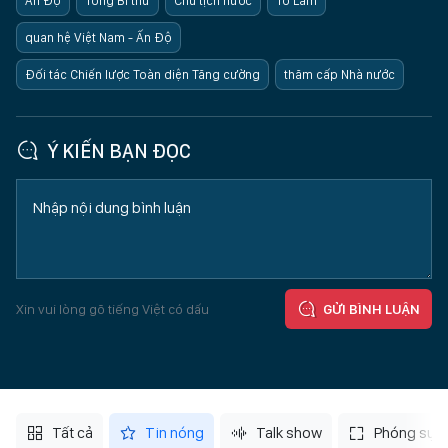
Ấn Độ
Tổng Bí thư
Chủ tịch nước
Tô Lâm
quan hệ Việt Nam - Ấn Độ
Đối tác Chiến lược Toàn diện Tăng cường
thăm cấp Nhà nước
Ý KIẾN BẠN ĐỌC
Xin vui lòng gõ tiếng Việt có dấu
GỬI BÌNH LUẬN
Tất cả
Tin nóng
Talk show
Phóng sự