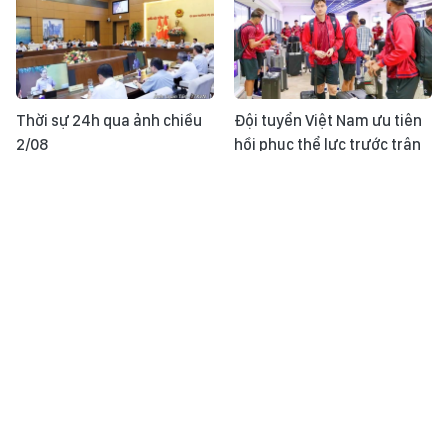
Thời sự 24h qua ảnh chiều
Đội tuyển Việt Nam ưu tiên
2/08
hồi phục thể lực trước trận
gặp Indonesia
Diện mạo mới trên tuyến
Thời sự 24h qua ảnh sáng
cao tốc chiến lược vùng Tây
2/08
Nam Bộ