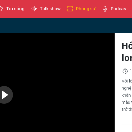
Tin nóng
Talk show
Phóng sự
Podcast
Hồ
lo
1
Với l
nghệ 
khăn 
mẫu t
trở t