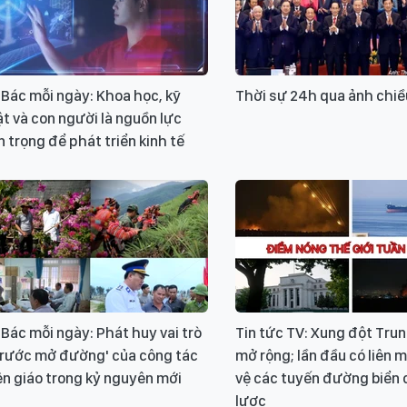
Bác mỗi ngày: Khoa học, kỹ
Thời sự 24h qua ảnh chiề
t và con người là nguồn lực
 trọng để phát triển kinh tế
Bác mỗi ngày: Phát huy vai trò
Tin tức TV: Xung đột Tru
 trước mở đường' của công tác
mở rộng; lần đầu có liên 
n giáo trong kỷ nguyên mới
vệ các tuyến đường biển 
lược