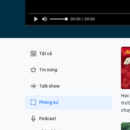
00:00 / 00:00
Tất cả
Tin nóng
Talk show
Học 
Phóng sự
trườ
chu
Podcast