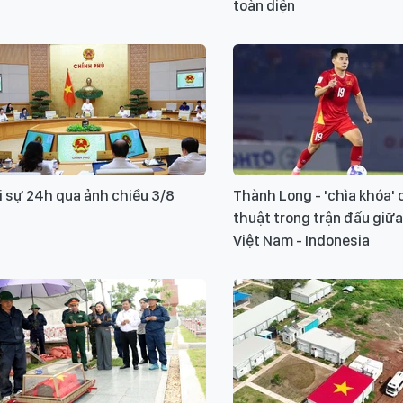
toàn diện
i sự 24h qua ảnh chiều 3/8
Thành Long - 'chìa khóa' 
thuật trong trận đấu giữ
Việt Nam - Indonesia