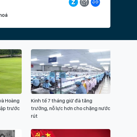
hoá
 truyền thống
nghệ nhân nhân dân Vũ Văn Giỏi
 cung đình
long bào
Ý KIẾN BẠN ĐỌC
 và Hoàng
Kinh tế 7 tháng giữ đà tăng
ui lòng gõ tiếng Việt có dấu
GỬI BÌNH LUẬN
tập trước
trưởng, nỗ lực hơn cho chặng nước
rút