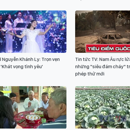
ĩ Nguyễn Khánh Ly: Trọn vẹn
Tin tức TV: Nam Âu rực lửa
'Khát vọng tình yêu'
những "siêu đám cháy" t
phép thử mới