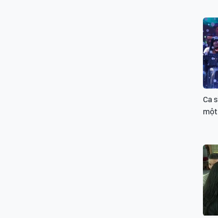
Ca s
một 