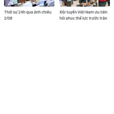
Thời sự 24h qua ảnh chiều
Đội tuyển Việt Nam ưu tiên
2/08
hồi phục thể lực trước trận
gặp Indonesia
Diện mạo mới trên tuyến
Thời sự 24h qua ảnh sáng
cao tốc chiến lược vùng Tây
2/08
Nam Bộ