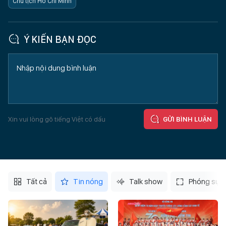
Chủ tịch Hồ Chí Minh
Ý KIẾN BẠN ĐỌC
Xin vui lòng gõ tiếng Việt có dấu
GỬI BÌNH LUẬN
Tất cả
Tin nóng
Talk show
Phóng sự