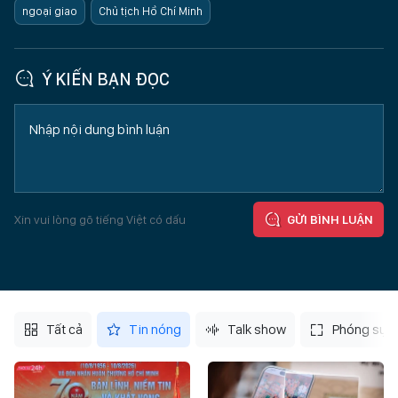
ngoại giao
Chủ tịch Hồ Chí Minh
Ý KIẾN BẠN ĐỌC
Xin vui lòng gõ tiếng Việt có dấu
GỬI BÌNH LUẬN
Tất cả
Tin nóng
Talk show
Phóng sự